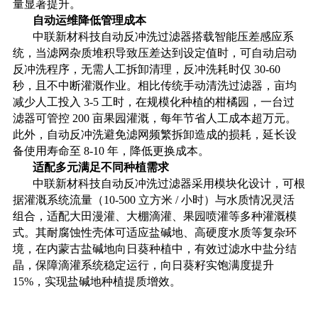
量显著提升。
自动运维降低管理成本
中联新材科技自动反冲洗过滤器搭载智能压差感应系
统，当滤网杂质堆积导致压差达到设定值时，可自动启动
反冲洗程序，无需人工拆卸清理，反冲洗耗时仅
30-60
秒，且不中断灌溉作业。相比传统手动清洗过滤器，亩均
减少人工投入 3-5 工时，在规模化种植的柑橘园，一台过
滤器可管控 200 亩果园灌溉，每年节省人工成本超万元。
此外，自动反冲洗避免滤网频繁拆卸造成的损耗，延长设
备使用寿命至 8-10 年，降低更换成本。
适配多元满足不同种植需求
中联新材科技自动反冲洗过滤器采用模块化设计，可根
据灌溉系统流量（
10-500 立方米 / 小时）与水质情况灵活
组合，适配大田漫灌、大棚滴灌、果园喷灌等多种灌溉模
式。其耐腐蚀性壳体可适应盐碱地、高硬度水质等复杂环
境，在内蒙古盐碱地向日葵种植中，有效过滤水中盐分结
晶，保障滴灌系统稳定运行，向日葵籽实饱满度提升
15%，实现盐碱地种植提质增效。