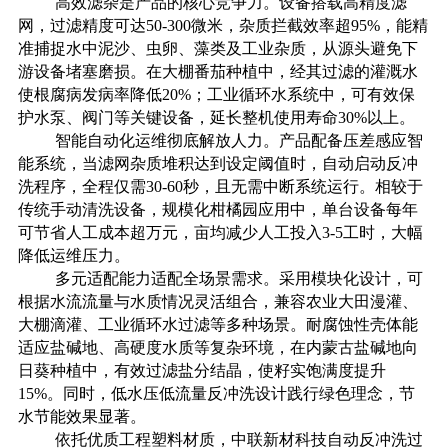
高效滤杂是产品的核心竞争力。设备搭载高精度滤
网，过滤精度可达
50-300微米，杂质拦截效率超95%，能精
准捕捉水中泥沙、虫卵、藻类及工业杂质，从源头避免下
游设备堵塞磨损。在大棚番茄种植中，经其过滤的灌溉水
使根腐病发病率降低20%；工业循环水系统中，可有效保
护水泵、阀门等关键设备，延长整机使用寿命30%以上。
智能自动化运维彻底解放人力。产品配备压差感应智
能系统，当滤网杂质堆积达到设定阈值时，自动启动反冲
洗程序，全程仅需
30-60秒，且无需中断系统运行。相较于
传统手动清洗设备，规模化柑橘园应用中，单台设备每年
可节省人工成本超万元，亩均减少人工投入3-5工时，大幅
降低运维压力。
多元适配能力适配全场景需求。采用模块化设计，可
根据水流流量与水质情况灵活组合，兼容农业大田漫灌、
大棚滴灌、工业循环水过滤等多种场景。耐腐蚀性壳体能
适应盐碱地、高硬度水质等复杂环境，在内蒙古盐碱地向
日葵种植中，有效过滤盐分结晶，使籽实饱满度提升
15%。同时，低水压低流量反冲洗设计践行绿色理念，节
水节能效果显著。
依托优质工程塑料材质，中联新材科技自动反冲洗过