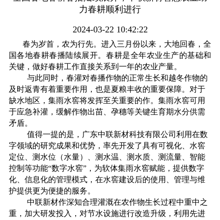
力春耕顺利进行
2024-03-22 10:42:22
春为岁首，农为行先。进入三月份以来，大地回春，
全
国
各地春耕春播陆续展开。
春耕是全年农业生产的基础和
关键，做好春耕工作直接关系到一年的农业产量。
与此同时，春灌对春播作物的正常生长和越冬作物的
及时返青有着重要作用，也是夏粮丰收的重要保障。对于
缺水地区，集雨水窖将发挥至关重要的作。集雨水窖可用
于应急补灌，缓解作物出苗、孕穗等关键生育期水分供需
矛盾。
值得一提的是，广东中联新材科技有限公司利用在数
字领域的研究成果和优势，率先开发了具有可视化、水窖
定位、测水位（水量）、测水温、测水质、测流量、智能
控制等功能
“数字水窖”，为软体集雨水窖赋能，提供数字
化、信息化的管理模式，在水窖建设后的使用、管理与维
护提供更为便捷的服务。
中联新材作深知合理灌溉在农作物生长过程中重中之
重，加大研发投入，对节水设施进行改造升级，利用先进