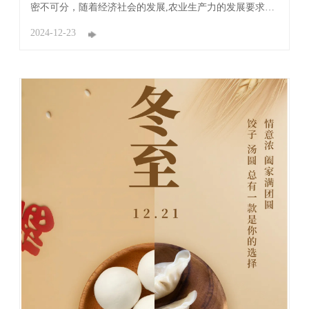
密不可分，随着经济社会的发展,农业生产力的发展要求农
田水利建设的跟进，而农田水利建设的发展又能够促进农
业生产中技术的应用，两者之间的良性作用是非常重要
2024-12-23
的。 目前我国农田水利技术进步力度显著加大，培育现代
农产品品种、喷灌、滴灌和管灌等先进适用节水灌 ...