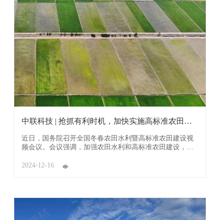
中联科技 | 抢抓有利时机，加快实施高标准农田建
设
近日，国务院召开全国冬春农田水利暨高标准农田建设视
频会议。会议强调，加强农田水利和高标准农田建设，进
一步提高农业综合生产能力和农田防灾减灾能力，为保障
国家粮食安全奠定坚实基础。 冬春是农田水利建设的关键
2024-12-16
时期，农田水利和高标准农田建设是提高农业综合生产能
力的重要举措，在有效应对旱涝灾害、夺取粮食 ...