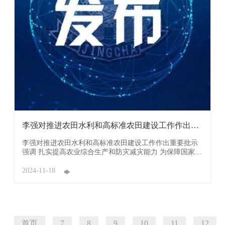
李强对推进农田水利和高标准农田建设工作作出重
要批示
李强对推进农田水利和高标准农田建设工作作出重要批示
强调 扎实提高农业综合生产和防灾减灾能力 为保障国家粮
食安全奠定坚实基础 11月12日，国务院召开全国冬春农田
水利暨高标准农田建设视频会议。中共中央政治局常委、
2024-11-18
国务院总理李强日前对推进农田水利和高标准农田建设工
作作出重要批示。批示指出：农田水利 ...
首页
7
8
9
10
11
12