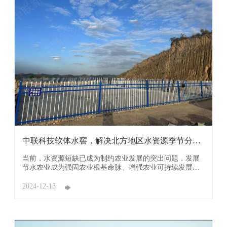
中联科技软体水窖，解决北方地区水资源季节分布
不均难 ...
当前，水资源短缺已成为制约农业发展的突出问题，发展
节水农业成为强固农业根基命脉、增强农业可持续发展能
力的重要举措。农业用水要开源节流，除了可以高效节约
利用地表水和地下水，在收集利用雨水补给灌溉方面亦大
2024-12-13
有文章可做。 据悉，我国农业灌溉用水量占农业总用水量
的90%，占全国总用水量的63% ...