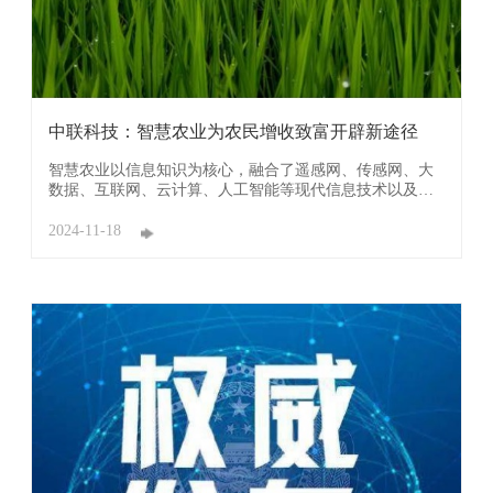
中联科技：智慧农业为农民增收致富开辟新途径
智慧农业以信息知识为核心，融合了遥感网、传感网、大
数据、互联网、云计算、人工智能等现代信息技术以及智
能装备、智能机器人等，深入应用到农业全产业链环节。
在当前我国正处于传统农业向现代农业转变的关键时期，
2024-11-18
农业发展面临诸多新挑战和新问题。农产品价格“天花板”
封顶和生产成本“地板”抬升，农业资源环境 ...