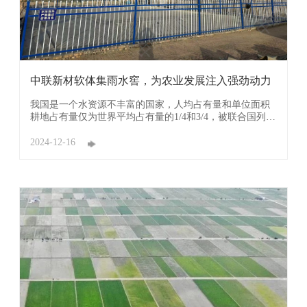
中联新材软体集雨水窖，为农业发展注入强劲动力
我国是一个水资源不丰富的国家，人均占有量和单位面积
耕地占有量仅为世界平均占有量的1/4和3/4，被联合国列为
世界13个贫水国之一，再加上水土资源分配组合极不平
衡，南北方相差十分悬殊。特别进入20世纪90年代以来，
2024-12-16
干旱日益严重，全国年受旱面积达2700万hm2左右，每年
因旱灾粮食减产700亿kg左右。 然而由于地形和经 ...