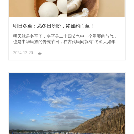
明日冬至：愿冬日所盼，终如约而至！
明天就是冬至了，冬至是二十四节气中一个重要的节气，
也是中华民族的传统节日，在古代民间就有“冬至大如年”
的说法。 冬至历来被视为天地间阴阳交替的关键时刻，当
日太阳直射南回归线，北半球迎来白昼最短、黑夜最长的
2024-12-20
独特景象。 我们口中的冬至也称喜冬，它不只是日历上一
个简单的标记，也是一座链 ...