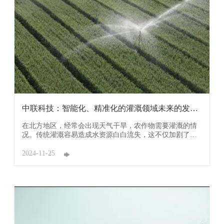
中联科技：智能化、精准化的灌溉领域未来的发展
方向
在北方地区，经常会出现天气干旱，农作物需要灌溉的情
况。传统灌溉容易造成水资源白白流失，这不仅加剧了水
资源的紧张局面，同时，过量的肥料随着雨水冲刷或灌溉
水流渗入地下，会对土壤环境、水体环境造成污染，影响
2024-11-25
土壤的肥力结构与周边水域的生态平衡。 广东中联新材科
技有限公司研发的智慧灌溉系统，是一种现代化 ...