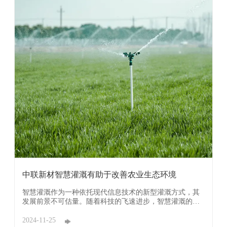
中联新材智慧灌溉有助于改善农业生态环境
智慧灌溉作为一种依托现代信息技术的新型灌溉方式，其
发展前景不可估量。随着科技的飞速进步，智慧灌溉的应
用场景将如同繁星点点，照亮农业发展的道路。它不仅将
改变传统农业的灌溉方式，更将为农业带来前所未有的机
2024-11-25