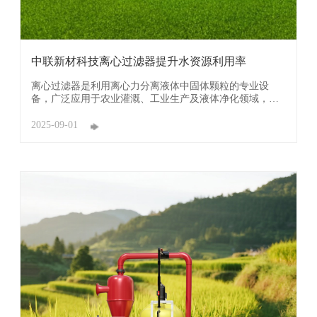
中联新材科技离心过滤器提升水资源利用率
离心过滤器是利用离心力分离液体中固体颗粒的专业设
备，广泛应用于农业灌溉、工业生产及液体净化领域，其
核心原理是通过高速旋转产生离心力实现固液分离。 广东
中联新材科技有限公司离心过滤器利用离心沉降原理分离
2025-09-01
水中60-150目的砂石、黏土等杂质，过滤效率达92-98%，
有效防止滴灌带、喷头等精密部件堵塞。 ...