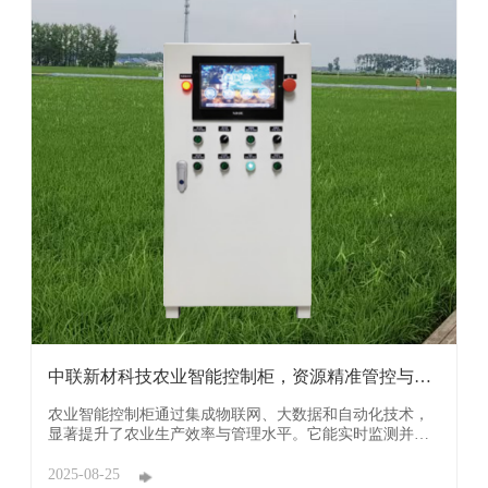
中联新材科技农业智能控制柜，资源精准管控与高
效利用 ...
农业智能控制柜通过集成物联网、大数据和自动化技术，
显著提升了农业生产效率与管理水平。它能实时监测并精
准调控大棚内的温湿度、光照、CO?浓度等环境参数，实
现自动化灌溉、通风和补光，降低人工成本30%以上，同
2025-08-25