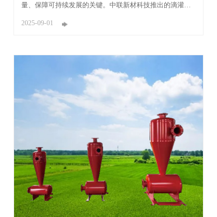
量、保障可持续发展的关键。中联新材科技推出的滴灌
带，凭借其卓越性能与创新设计，正悄然改变传统灌溉模
式，为广大农户带来显著效益。 中联新材科技滴灌带采用
2025-09-01
先进生产工艺，其滴头设计精密且稳定。每个滴头犹如一
位“精准卫士”，能够根据设定流量，将水分均匀 ...