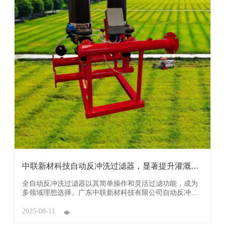
中联新材科技自动反冲洗过滤器，显著提升灌溉系
统的稳 ...
全自动反冲洗过滤器以其简单操作和灵活过滤功能，成为
多领域理想选择。广东中联新材科技有限公司自动反冲洗
过滤器通过智能化过滤与自清洁机制，显著提升灌溉系统
的稳定性与资源利用效率，受到了广大民众的欢迎。 广东
2025-08-11
中联新材科技有限公司反冲洗过滤器不仅能有效处理水体