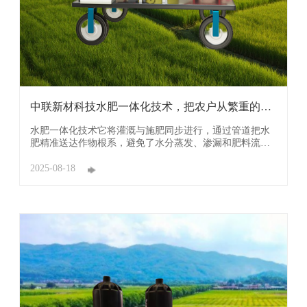
中联新材科技水肥一体化技术，把农户从繁重的劳
作中解 ...
水肥一体化技术它将灌溉与施肥同步进行，通过管道把水
肥精准送达作物根系，避免了水分蒸发、渗漏和肥料流
失，大幅提高水肥利用率，减少资源浪费和环境污染。 中
联新材科技的水肥一体化技术借助压力灌溉系统，依据土
2025-08-18
壤养分含量以及作物的需肥规律，把可溶性肥料精准配制
成肥液，与灌溉水一同均匀、准确地输送至作物根部。这
...