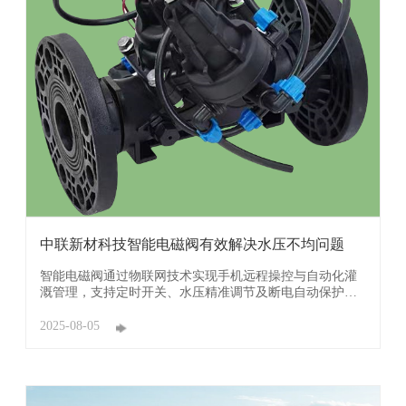
中联新材科技智能电磁阀有效解决水压不均问题
智能电磁阀通过物联网技术实现手机远程操控与自动化灌
溉管理，支持定时开关、水压精准调节及断电自动保护功
能，有效解决地势差异导致的水压不均问题。 广东中联新
材科技有限公司智能电磁阀其采用UPVC或不锈钢材质，具
2025-08-05
备IP67防护等级，耐腐蚀抗磨损，内置太阳能供电模块实
现免布线安装，显著降低维护成本。与土壤传感 ...