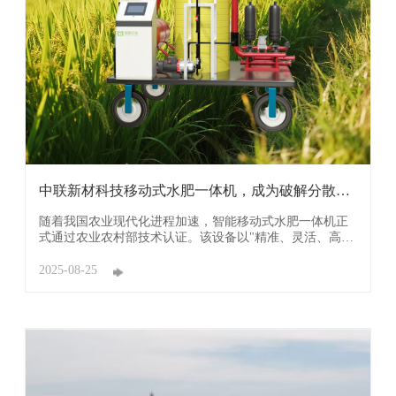
中联新材科技移动式水肥一体机，成为破解分散种
植区灌 ...
随着我国农业现代化进程加速，智能移动式水肥一体机正
式通过农业农村部技术认证。该设备以"精准、灵活、高
效"为核心优势，正在全国各省市自治区推广应用，成为破
解分散种植区灌溉施肥难题的关键装备。 无论是果园、茶
2025-08-25
园的坡地，还是面积广阔的大田，农户只需将设备移动至
目标区域，连接水源与管道，即可迅速开展灌溉 ...