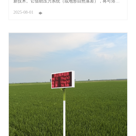
新技术。它借助压力系统（或地形自然落差），将可溶性
固体或液体肥料，按土壤养分含量和作物种类的需肥规律
和特点，配兑成的肥液与灌溉水一起，通过管道系统均匀
2025-08-01
准确地将水肥输送至作物根部区域。该技术在现代农业中
具有显著优势，尤其对于玉米等大田作物的种植效益提升
...