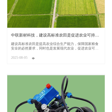
中联新材科技，建设高标准农田是促进农业可持续
发展的 ...
建设高标准农田是提高农业综合生产能力，保障国家粮食
安全的必然要求，同时也是发展现代农业，促进农业可持
续发展的重要条件。 我国耕地资源自然禀赋相对较差，光
热水土匹配良好的比例不高，坡耕地、碎片化耕地多，土
2025-08-05
壤相对瘠薄，要真正实现粮田变良田，弥补我国耕地数量
相对不足、耕地质量总体不高的短板，必须切实 ...