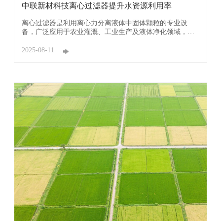
中联新材科技离心过滤器提升水资源利用率
离心过滤器是利用离心力分离液体中固体颗粒的专业设
备，广泛应用于农业灌溉、工业生产及液体净化领域，其
核心原理是通过高速旋转产生离心力实现固液分离。 广东
中联新材科技有限公司离心过滤器利用离心沉降原理分离
2025-08-11
水中60-150目的砂石、黏土等杂质，过滤效率达92-98%，
有效防止滴灌带、喷头等精密部件堵塞。 ...