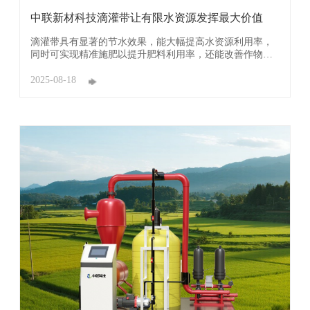
中联新材科技滴灌带让有限水资源发挥最大价值
滴灌带具有显著的节水效果，能大幅提高水资源利用率，
同时可实现精准施肥以提升肥料利用率，还能改善作物生
长环境、减少病虫害，促进增产提质，且便于自动化控
制，节省劳动力、降低劳动强度，又能适应多种地形和土
2025-08-18
壤，应用范围广泛，是高效且实用的现代农业灌溉装备。
中联新材科技滴灌带采用先进生产工艺 ...