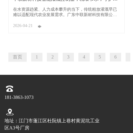
滴农用 ...
在水资源趋紧、人力成本攀升的当下，传统粗放灌溉早已
难以适配现代农业发展需求。广东中联新材科技有限公司
（简称：中联新材科技）深耕智慧农业领域，以科技创新
为刃，推出智能灌溉控制器，为农业生产注入强劲数字动
2026-04-21
能，全方位破解灌溉痛点，成为农户节本增收、农业绿色
发展的核心利器。 精准节水，守护每滴农用水。 ...
首页
1
2
3
4
5
6
7
181-3863-1073
地址：江门市蓬江区杜阮镇上巷村黄泥坑工业
区A3号厂房