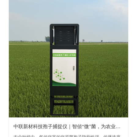
中联新材科技孢子捕捉仪｜智侦“微”菌，为农业丰
产筑 ...