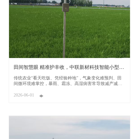
田间智慧眼 精准护丰收，中联新材科技智能小型气
象站 ...
传统农业“看天吃饭、凭经验种地”，气象变化难预判、田
间微环境难掌控，暴雨、霜冻、高湿病害常导致减产减
收。广东中联新材科技有限公司(简称：中联新材科技）自
研自产的智能小型气象站，以高精度感知、智能化分析、
2026-06-01
轻量化部署，为农田装上“智慧哨兵”，让农事管理告别盲
目、走向精准高效。 中联新材科技智能小型气 ...