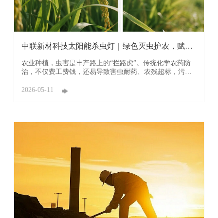
中联新材科技太阳能杀虫灯｜绿色灭虫护农，赋能
丰产增 ...
农业种植，虫害是丰产路上的“拦路虎”。传统化学农药防
治，不仅费工费钱，还易导致害虫耐药、农残超标，污染
土壤水源，既影响农产品品质，也增加农户负担。广东中
联新材科技有限公司（简称：中联新材科技）深耕绿色农
2026-05-11
业领域，研发的太阳能杀虫灯，以物理灭虫、智能节能的
核心优势，破解农户虫害防控难题，成为现代农业绿色 ...