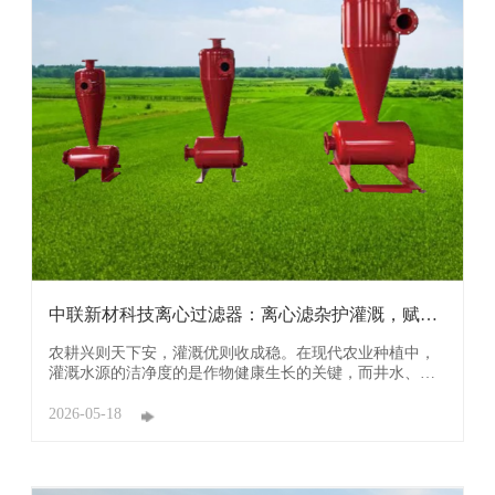
中联新材科技离心过滤器：离心滤杂护灌溉，赋能
农耕提 ...
农耕兴则天下安，灌溉优则收成稳。在现代农业种植中，
灌溉水源的洁净度的是作物健康生长的关键，而井水、河
水、渠水中含有的砂石、淤泥等杂质，常常困扰着广大农
户——不仅易堵塞灌溉管路、损坏设备，还会影响水肥吸
2026-05-18
收，导致作物长势不均、减产减收。 广东中联新材科技有
限公司（简称：中联新材科技）精准洞察农业灌 ...