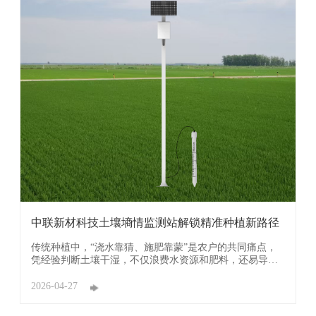
中联新材科技土壤墒情监测站解锁精准种植新路径
传统种植中，“浇水靠猜、施肥靠蒙”是农户的共同痛点，
凭经验判断土壤干湿，不仅浪费水资源和肥料，还易导致
作物烂根、土壤板结，制约增收实效。广东中联新材科技
有限公司（简称：中联新材科技）深耕农业物联网领域，
2026-04-27
打造的土壤墒情监测站，以精准感知、智能管控破解种植
难题，成为推动农业从“经验驱动”向“数据驱动”转 ...