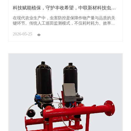
科技赋能植保，守护丰收希望，中联新材科技虫情
测报灯
在现代农业生产中，虫害防控是保障作物产量与品质的关
键环节。传统人工巡田监测模式，不仅耗时耗力、效率低
下，更易因经验误判、遗漏隐患导致虫害蔓延，造成农药
滥用与作物减产。广东中联新材科技有限公司（简称：中
2026-05-25
联新材科技）深耕农业物联网领域，以前沿技术为支撑，
匠心打造智能虫情测报灯，为现代农业筑牢丰产防线。 ...