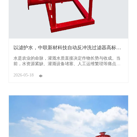
以滤护水，中联新材科技自动反冲洗过滤器高标准
农田建 ...
水是农业的命脉，灌溉水质直接决定作物长势与收成。当
前，水资源紧缺、灌溉设备堵塞、人工运维繁琐等痛点，
正制约着农业高质量发展。广东中联新材科技有限公司
（简称：中联新材科技）深耕过滤领域，推出自动反冲洗
2026-05-18
过滤器，以智能科技破解灌溉难题，成为农户减本增收、
高标准农田建设的得力助手。 中联新材科技自动反 ...