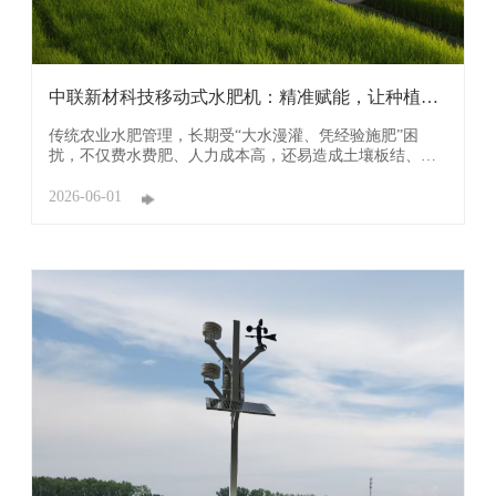
中联新材科技移动式水肥机：精准赋能，让种植更
高效
传统农业水肥管理，长期受“大水漫灌、凭经验施肥”困
扰，不仅费水费肥、人力成本高，还易造成土壤板结、养
分流失，制约作物提质增收。广东中联新材科技有限公司
(简称：中联新材科技）深耕智慧农业领域，研发生产的移
2026-06-01
动式水肥机，以“灵活移动+智能精准”双核心优势，破解农
耕痛点，为现代农业高效绿色发展注入新动能。 ...