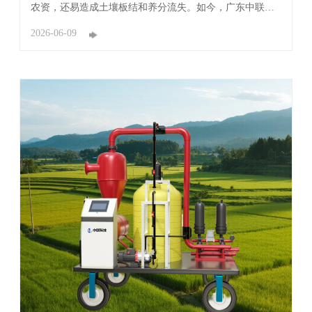
农资，还易造成土壤板结和养分流失。如今，广东中联新
材科技有限公司（简称：中联新材科技）推出的智能水肥
一体机，正以物联网与自动化技术打破这一瓶颈，让种地
2026-06-09
从“靠经验”全面迈向“靠数据”。 这款智能设备堪称农田的
“超级管家”，它将传感器、 ...