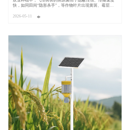
农业种植中，气传病害的病原菌孢子隐蔽性强、传播速度
快，如同田间“隐形杀手”，等作物叶片出现黄斑、霉层
时，病害早已扩散，让农户措手不及。传统人工监测耗时
费力、误差大，往往错过最佳防控时机，只能盲目喷施农
2026-05-11
药，既增加成本又污染环境。广东中联新材科技有限公司
（简称：中联新材科技）深耕智慧植保领域，研发的孢子
...