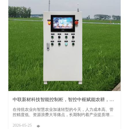
中联新材科技智能控制柜，智控中枢赋能农耕，科
技引领 ...
在传统农业向智慧农业加速转型的今天，人力成本高、管
控精度低、资源浪费大等痛点，长期制约着产业提质增
效。广东中联新材科技有限公司（简称：中联新材科技）
深耕智慧农业领域，匠心打造农业智能控制柜，以“中枢统
2026-05-25