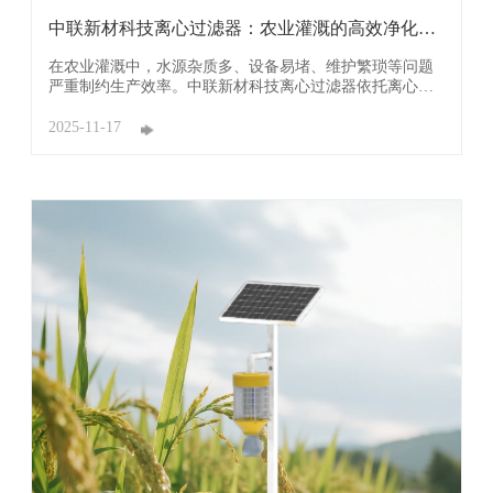
中联新材科技离心过滤器：农业灌溉的高效净化与
增效利 ...
在农业灌溉中，水源杂质多、设备易堵、维护繁琐等问题
严重制约生产效率。中联新材科技离心过滤器依托离心分
离核心技术，以“高效滤杂、低耗运维、全域适配”的突出
优势，为农业生产提供源头保障，成为节水农业的关键装
2025-11-17
备。 其核心优势首先体现在高效离心除杂，守护灌溉系统
通畅。设备利用高速旋转产生的离心力，使 ...