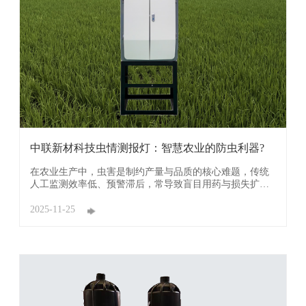
中联新材科技虫情测报灯：智慧农业的防虫利器?
在农业生产中，虫害是制约产量与品质的核心难题，传统
人工监测效率低、预警滞后，常导致盲目用药与损失扩
大。中联新材科技虫情测报灯凭借智能化技术，成为现代
农业虫害防控的关键支撑，为农业发展带来多方面革新性
2025-11-25
帮助。 其核心价值在于实现精准监测与智能识别，破解传
统监测盲区。该设备利用害虫趋光性，搭 ...