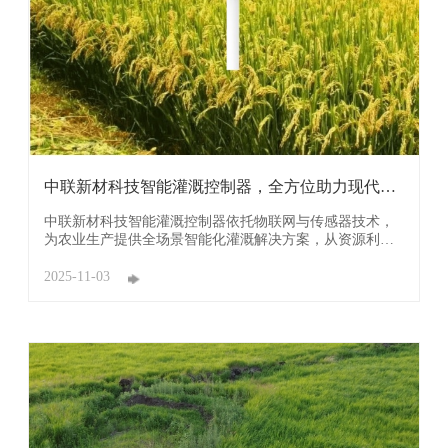
中联新材科技智能灌溉控制器，全方位助力现代农
业升级
中联新材科技智能灌溉控制器依托物联网与传感器技术，
为农业生产提供全场景智能化灌溉解决方案，从资源利
用、管理效率到抗灾能力全方位助力现代农业升级。 在节
水降耗方面，控制器通过土壤温湿度传感器、气象站实时
2025-11-03
采集环境数据，结合作物生长周期需水模型精准调控灌溉
量与时长，相比传统大水漫灌节水 30%-40%。它可 ...