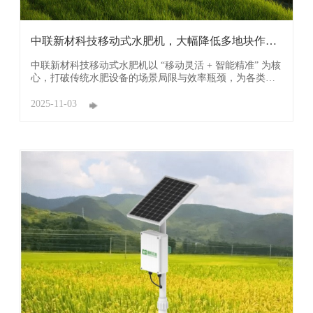
中联新材科技移动式水肥机，大幅降低多地块作业
的设备 ...
中联新材科技移动式水肥机以 “移动灵活 + 智能精准” 为核
心，打破传统水肥设备的场景局限与效率瓶颈，为各类农
业种植场景提供一体化水肥解决方案，全方位助力农业生
产提质升级。 全场景适配，打破地形与规模限制是其突出
2025-11-03
优势。设备采用轻量化设计搭配 360° 防滑万向轮，机身宽
度仅 60 厘米，能轻松穿梭于大棚窄行 ...