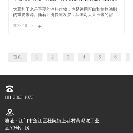
产密码
大豆和玉米是重要的油料作物，也是饲用蛋白和植物油脂
的重要来源。随着经济快速发展，我国对大豆玉米的需求
量越来越大。当前，我国已经成为世界最大的大豆、玉米
进口国和加工国。 因此，在耕地面积有限的条件下，实现
2025-10-20
大豆增产，减少进口依赖也显得尤为迫切，这是拎稳“油瓶
子”的一道“必答题”。然而，中国主要的大 ...
首页
1
2
3
4
5
6
7
181-3863-1073
地址：江门市蓬江区杜阮镇上巷村黄泥坑工业
区A3号厂房