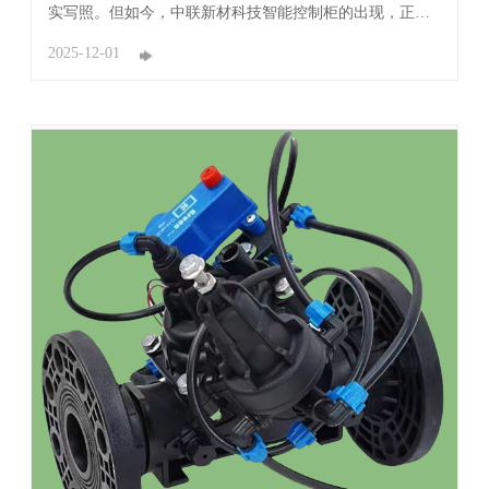
实写照。但如今，中联新材科技智能控制柜的出现，正悄
然改写传统农业的模样，让农户告别繁重劳作，轻松种出
高产优质作物。 过去50亩农田灌溉、控温需多人轮守，现
2025-12-01
在一台智能控制柜就能搞定。农户无论是在田间地头通过
触控屏操作，还是在家中用手机远程调控，灌溉 ...