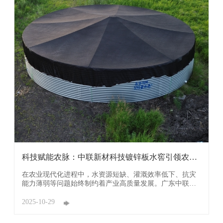
科技赋能农脉：中联新材科技镀锌板水窖引领农业
发展新 ...
在农业现代化进程中，水资源短缺、灌溉效率低下、抗灾
能力薄弱等问题始终制约着产业高质量发展。广东中联新
材科技有限公司研发的镀锌板水窖，以其创新设计与实用
性能，在内蒙古、河南等多地农业实践中崭露头角，不仅
2025-10-29
破解了传统农业用水难题，更构建起 “储水 - 节水 - 增效”
的全链条解决方案，为农业生产注入持久动力。 ...