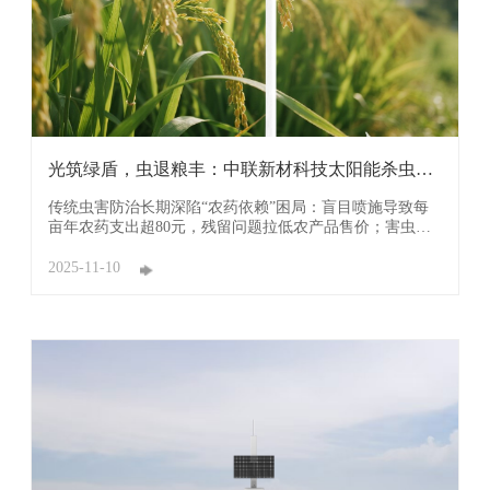
光筑绿盾，虫退粮丰：中联新材科技太阳能杀虫灯
守护农 ...
传统虫害防治长期深陷“农药依赖”困局：盲目喷施导致每
亩年农药支出超80元，残留问题拉低农产品售价；害虫抗
药性逐年增强，陷入“越打药越难治”的恶性循环，更造成
土壤与水源污染。中联新材科技深耕农业绿色防控领域，
2025-11-10
融合光控、智控与光伏技术，推出集“精准诱杀、生态保
护、智能运维”于一体的太阳能杀虫灯解决方案。 ...