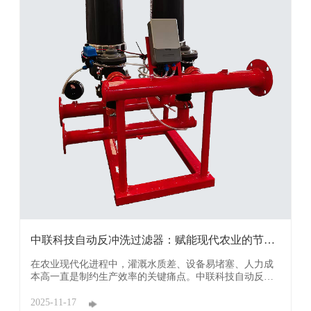
中联科技自动反冲洗过滤器：赋能现代农业的节水
提质利 ...
在农业现代化进程中，灌溉水质差、设备易堵塞、人力成
本高一直是制约生产效率的关键痛点。中联科技自动反冲
洗过滤器凭借精准过滤、智能运维的核心优势，从源头破
解灌溉难题，为农业生产提供全链条保障，成为高标准农
2025-11-17