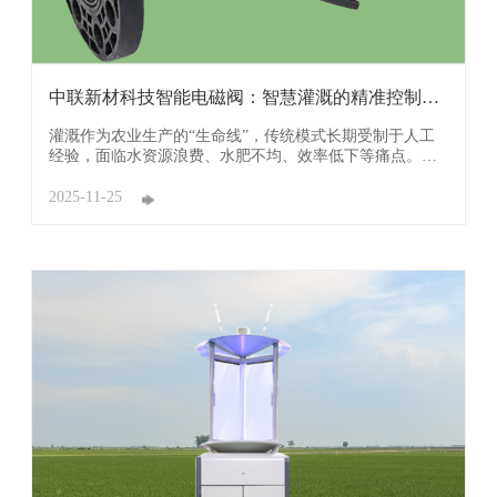
中联新材科技智能电磁阀：智慧灌溉的精准控制核
心
灌溉作为农业生产的“生命线”，传统模式长期受制于人工
经验，面临水资源浪费、水肥不均、效率低下等痛点。中
联新材科技智能电磁阀以物联网技术为核心，成为破解灌
溉难题的关键设备，为农业精准化、智能化发展注入强劲
2025-11-25
动力。 中联新材科技其核心优势在于实现按需灌溉与精准
调控，改写“大水漫灌”的传统格局 ...