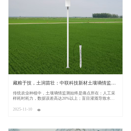
藏粮于技，土润苗壮：中联科技新材土壤墒情监测
站重构 ...
传统农业种植中，土壤墒情监测始终是痛点所在：人工采
样耗时耗力，数据误差高达20%以上；盲目灌溉导致水资
源利用率仅0.56，既浪费成本又易引发土壤板结；作物需
水与墒情不匹配，减产风险常年存在。 中联科技新材深耕
2025-11-10
农业物联网领域，将德系精工标准融入设备研发，打造出
覆盖“感知-传输-分析-应用”全流程的智能监测 ...